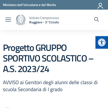
Vai ai contenuti
Vai al menu di navigazione
Vai al footer
Ministero dell'Istruzione e del Merito
Istituto Comprensivo
Ruggiero - 3°Circolo
Apr
Progetto GRUPPO
SPORTIVO SCOLASTICO –
A.S. 2023/24
AVVISO ai Genitori degli alunni delle classi di
scuola Secondaria di I grado