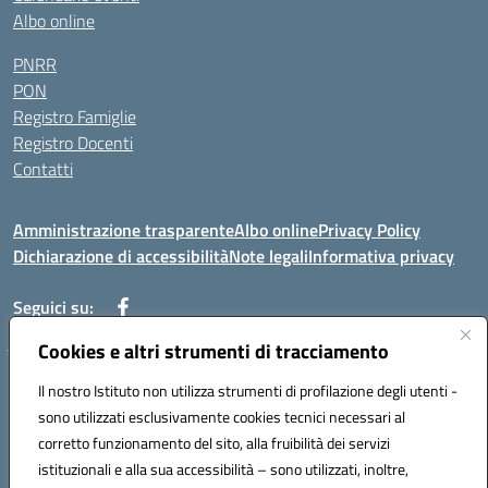
Albo online
PNRR
PON
Registro Famiglie
Registro Docenti
Contatti
Amministrazione trasparente
Albo online
Privacy Policy
Dichiarazione di accessibilità
Note legali
Informativa privacy
Seguici su:
Cookies e altri strumenti di tracciamento
VIA MONTALE SNC 81100 CASERTA (CE)
Il nostro Istituto non utilizza strumenti di profilazione degli utenti -
Telefono: 0823327010 - Fax: 0823327010
sono utilizzati esclusivamente cookies tecnici necessari al
Mail: ceic8a000n@istruzione.it - PEC: ceic8a000n@pec.istruzione.it
corretto funzionamento del sito, alla fruibilità dei servizi
Codice meccanografico: CEIC8A000N
istituzionali e alla sua accessibilità – sono utilizzati, inoltre,
Codice fiscale: 93090190617