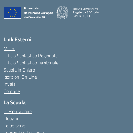
Istituto Comprensivo
Ruggiero - 3°Circolo
CASERTA (CE)
— Visita la pagina iniziale della scuola
Link Esterni
MIUR
Ufficio Scolastico Regionale
Ufficio Scolastico Territoriale
Scuola in Chiaro
Iscrizioni On Line
Invalsi
Comune
La Scuola
Presentazione
I luoghi
Le persone
I numeri della scuola