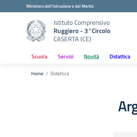
Vai ai contenuti
Vai al menu di navigazione
Vai al footer
Ministero dell'Istruzione e del Merito
Istituto Comprensivo
Ruggiero - 3°Circolo
CASERTA (CE)
Scuola
Servizi
Novità
Didattica
Home
Didattica
Arg