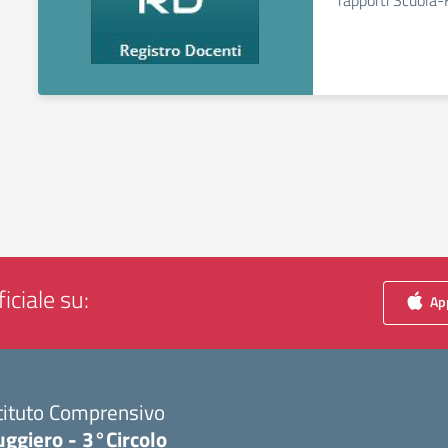
rapporti Scuola-
iciale su:
App
tituto Comprensivo
ggiero - 3°Circolo