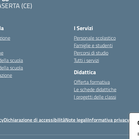
ASERTA (CE)
Visita la pagina iniziale della scuola
la
I Servizi
zione
Personale scolastico
Famiglie e studenti
ne
Percorsi di studio
della scuola
Tutti i servizi
della scuola
Didattica
azione
Offerta formativa
Le schede didattiche
I progetti delle classi
cy
Dichiarazione di accessibilità
Note legali
Informativa privacy