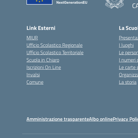
C
— 
Link Esterni
La Scuo
MIUR
Presenta
Ufficio Scolastico Regionale
I luoghi
Ufficio Scolastico Territoriale
Le perso
Scuola in Chiaro
I numeri 
Iscrizioni On Line
Le carte 
Invalsi
Organizz
Comune
La storia
Amministrazione trasparente
Albo online
Privacy Poli