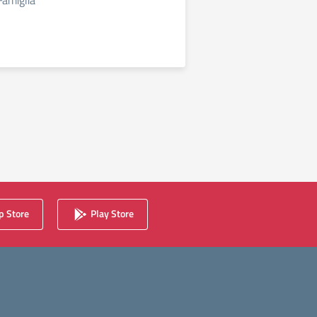
Famiglia
 Store
Play Store