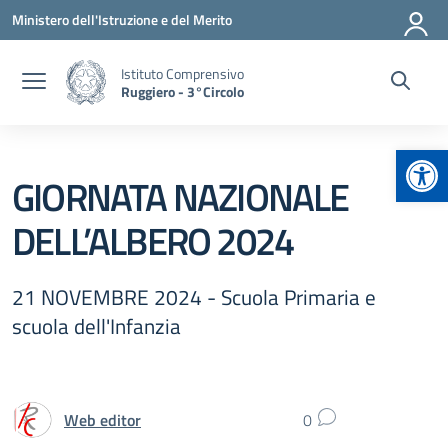
Vai ai contenuti
Vai al menu di navigazione
Vai al footer
Ministero dell'Istruzione e del Merito
Istituto Comprensivo
Ruggiero - 3°Circolo
Apr
GIORNATA NAZIONALE
DELL’ALBERO 2024
21 NOVEMBRE 2024 - Scuola Primaria e
scuola dell'Infanzia
Web editor
0