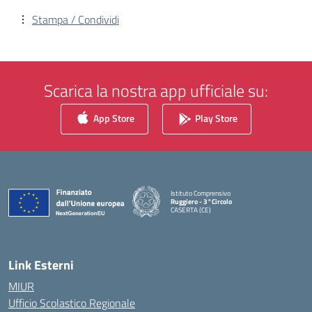
Stampa / Condividi
Scarica la nostra app ufficiale su:
App Store
Play Store
Istituto Comprensivo
Ruggiero - 3°Circolo
CASERTA (CE)
— Visita la pagina iniziale della scuola
Link Esterni
MIUR
Ufficio Scolastico Regionale