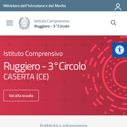
Vai ai contenuti
Vai al menu di navigazione
Vai al footer
Ministero dell'Istruzione e del Merito
Istituto Comprensivo
Ruggiero - 3°Circolo
Apr
Istituto Comprensivo
Ruggiero - 3°Circolo
CASERTA (CE)
Vai alla scuola
Pubblicità e Informazione