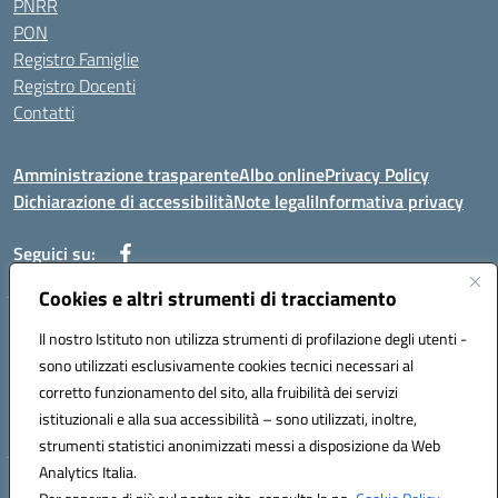
PNRR
PON
Registro Famiglie
Registro Docenti
Contatti
Amministrazione trasparente
Albo online
Privacy Policy
Dichiarazione di accessibilità
Note legali
Informativa privacy
Seguici su:
Cookies e altri strumenti di tracciamento
VIA MONTALE SNC 81100 CASERTA (CE)
Il nostro Istituto non utilizza strumenti di profilazione degli utenti -
Telefono: 0823327010 - Fax: 0823327010
sono utilizzati esclusivamente cookies tecnici necessari al
Mail: ceic8a000n@istruzione.it - PEC: ceic8a000n@pec.istruzione.it
corretto funzionamento del sito, alla fruibilità dei servizi
Codice meccanografico: CEIC8A000N
istituzionali e alla sua accessibilità – sono utilizzati, inoltre,
Codice fiscale: 93090190617
strumenti statistici anonimizzati messi a disposizione da Web
Analytics Italia.
Hosting & Powered by 3D Solution S.r.l.