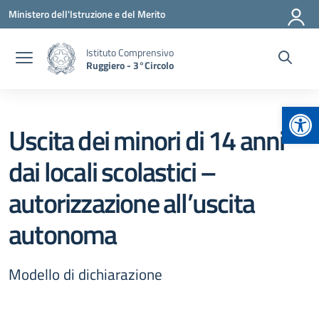
Vai ai contenuti
Vai al menu di navigazione
Vai al footer
Ministero dell'Istruzione e del Merito
Istituto Comprensivo
Ruggiero - 3°Circolo
Apr
Uscita dei minori di 14 anni
dai locali scolastici –
autorizzazione all’uscita
autonoma
Modello di dichiarazione