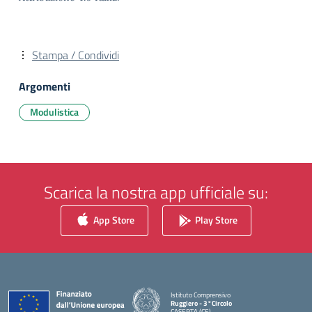
Stampa / Condividi
Argomenti
Modulistica
Scarica la nostra app ufficiale su:
App Store
Play Store
Istituto Comprensivo
Ruggiero - 3°Circolo
CASERTA (CE)