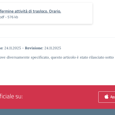
Termine attività di trasloco. Orario.
pdf - 576 kb
o:
24.11.2025
-
Revisione:
24.11.2025
ove diversamente specificato, questo articolo è stato rilasciato sott
iciale su:
App