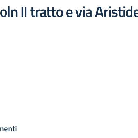
oln II tratto e via Aristi
menti