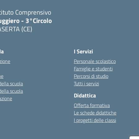
tituto Comprensivo
ggiero - 3°Circolo
ASERTA (CE)
Visita la pagina iniziale della scuola
la
I Servizi
zione
Personale scolastico
Famiglie e studenti
ne
Percorsi di studio
della scuola
Tutti i servizi
della scuola
Didattica
azione
Offerta formativa
Le schede didattiche
I progetti delle classi