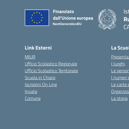
Is
Ru
C
— 
Link Esterni
La Scuo
MIUR
Presenta
Ufficio Scolastico Regionale
I luoghi
Ufficio Scolastico Territoriale
Le perso
Scuola in Chiaro
I numeri 
Iscrizioni On Line
Le carte 
Invalsi
Organizz
Comune
La storia