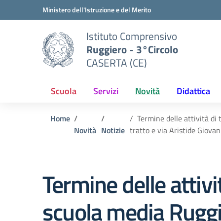
Vai ai contenuti
Vai al menu di navigazione
Vai al footer
Ministero dell'Istruzione e del Merito
Istituto Comprensivo
Ruggiero - 3°Circolo
CASERTA (CE)
Scuola
Servizi
Novità
Didattica
Home
Termine delle attività di 
Novità
Notizie
tratto e via Aristide Giovan
Termine delle attivit
scuola media Ruggie