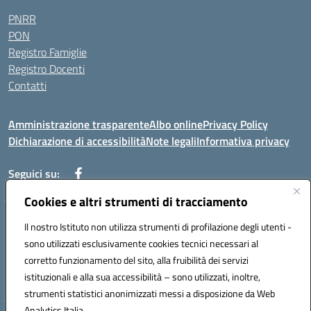
PNRR
PON
Registro Famiglie
Registro Docenti
Contatti
Amministrazione trasparente
Albo online
Privacy Policy
Dichiarazione di accessibilità
Note legali
Informativa privacy
Seguici su:
Cookies e altri strumenti di tracciamento
VIA MONTALE SNC 81100 CASERTA (CE)
Il nostro Istituto non utilizza strumenti di profilazione degli utenti -
Telefono: 0823327010 - Fax: 0823327010
sono utilizzati esclusivamente cookies tecnici necessari al
Mail: ceic8a000n@istruzione.it - PEC: ceic8a000n@pec.istruzione.it
corretto funzionamento del sito, alla fruibilità dei servizi
Codice meccanografico: CEIC8A000N
istituzionali e alla sua accessibilità – sono utilizzati, inoltre,
Codice fiscale: 93090190617
strumenti statistici anonimizzati messi a disposizione da Web
Analytics Italia.