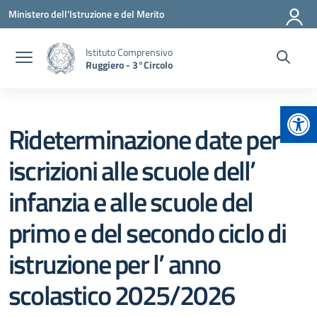
Vai ai contenuti
Vai al menu di navigazione
Vai al footer
Ministero dell'Istruzione e del Merito
Istituto Comprensivo
Ruggiero - 3°Circolo
Apr
Rideterminazione date per
iscrizioni alle scuole dell’
infanzia e alle scuole del
primo e del secondo ciclo di
istruzione per l’ anno
scolastico 2025/2026