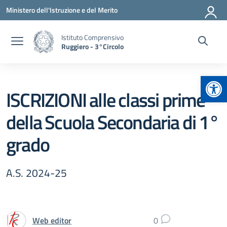
Vai ai contenuti
Vai al menu di navigazione
Vai al footer
Ministero dell'Istruzione e del Merito
Istituto Comprensivo
Ruggiero - 3°Circolo
Apr
ISCRIZIONI alle classi prime
della Scuola Secondaria di 1°
grado
A.S. 2024-25
Web editor
0