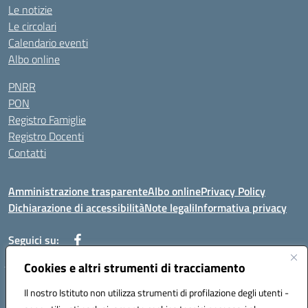
Le notizie
Le circolari
Calendario eventi
Albo online
PNRR
PON
Registro Famiglie
Registro Docenti
Contatti
Amministrazione trasparente
Albo online
Privacy Policy
Dichiarazione di accessibilità
Note legali
Informativa privacy
Seguici su:
Cookies e altri strumenti di tracciamento
VIA MONTALE SNC 81100 CASERTA (CE)
Il nostro Istituto non utilizza strumenti di profilazione degli utenti -
Telefono: 0823327010 - Fax: 0823327010