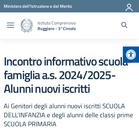
Vai ai contenuti
Vai al menu di navigazione
Vai al footer
Ministero dell'Istruzione e del Merito
Istituto Comprensivo
Ruggiero - 3°Circolo
Apr
Incontro informativo scuola-
famiglia a.s. 2024/2025-
Alunni nuovi iscritti
Ai Genitori degli alunni nuovi iscritti SCUOLA
DELL’INFANZIA e degli alunni delle classi prime
SCUOLA PRIMARIA