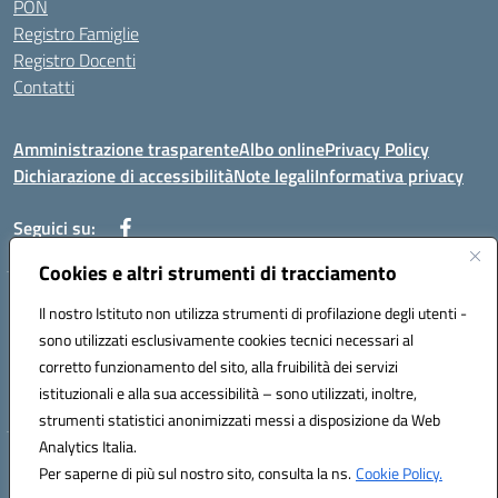
PON
Registro Famiglie
Registro Docenti
Contatti
Amministrazione trasparente
Albo online
Privacy Policy
Dichiarazione di accessibilità
Note legali
Informativa privacy
Seguici su:
Cookies e altri strumenti di tracciamento
VIA MONTALE SNC 81100 CASERTA (CE)
Il nostro Istituto non utilizza strumenti di profilazione degli utenti -
Telefono: 0823327010 - Fax: 0823327010
sono utilizzati esclusivamente cookies tecnici necessari al
Mail: ceic8a000n@istruzione.it - PEC: ceic8a000n@pec.istruzione.it
corretto funzionamento del sito, alla fruibilità dei servizi
Codice meccanografico: CEIC8A000N
istituzionali e alla sua accessibilità – sono utilizzati, inoltre,
Codice fiscale: 93090190617
strumenti statistici anonimizzati messi a disposizione da Web
Analytics Italia.
Hosting & Powered by 3D Solution S.r.l.
Per saperne di più sul nostro sito, consulta la ns.
Cookie Policy.
Concept & Design by Designers Italia