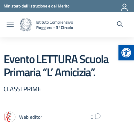
Vai ai contenuti
Vai al menu di navigazione
Vai al footer
Ministero dell'Istruzione e del Merito
Istituto Comprensivo
Ruggiero - 3°Circolo
Apr
Evento LETTURA Scuola
Primaria “L’ Amicizia”.
CLASSI PRIME
Web editor
0