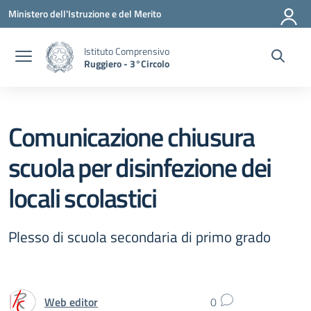
Vai ai contenuti
Vai al menu di navigazione
Vai al footer
Ministero dell'Istruzione e del Merito
Istituto Comprensivo
Ruggiero - 3°Circolo
Comunicazione chiusura
scuola per disinfezione dei
locali scolastici
Plesso di scuola secondaria di primo grado
Web editor
0