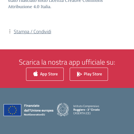
stato rilasciato sotto Licenza Creative Commons
Attribuzione 4.0 Italia.
Stampa / Condividi
Scarica la nostra app ufficiale su:
App Store
Play Store
Istituto Comprensivo
Ruggiero - 3°Circolo
CASERTA (CE)
— Visita la pagina iniziale della scuola