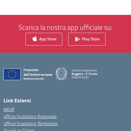
Scarica la nostra app ufficiale su:
App Store
Play Store
Istituto Comprensivo
Ruggiero - 3°Circolo
CASERTA (CE)
— Visita la pagina iniziale della scuola
Link Esterni
MIUR
Ufficio Scolastico Regionale
Ufficio Scolastico Territoriale
Scuola in Chiaro