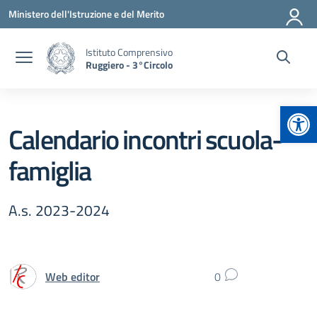
Vai ai contenuti
Vai al menu di navigazione
Vai al footer
Ministero dell'Istruzione e del Merito
Istituto Comprensivo
Ruggiero - 3°Circolo
Apr
Calendario incontri scuola-
famiglia
A.s. 2023-2024
Web editor
0