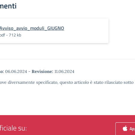
menti
Avviso_avvio_moduli_GIUGNO
pdf - 712 kb
o:
06.06.2024
-
Revisione:
11.06.2024
ove diversamente specificato, questo articolo è stato rilasciato sott
iciale su:
App