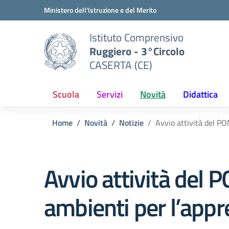
Vai ai contenuti
Vai al menu di navigazione
Vai al footer
Ministero dell'Istruzione e del Merito
Istituto Comprensivo
Ruggiero - 3°Circolo
CASERTA (CE)
Scuola
Servizi
Novità
Didattica
Home
Novità
Notizie
Avvio attività del P
Avvio attività del 
ambienti per l’ap