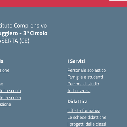
tituto Comprensivo
ggiero - 3°Circolo
ASERTA (CE)
Visita la pagina iniziale della scuola
la
I Servizi
zione
Personale scolastico
Famiglie e studenti
ne
Percorsi di studio
della scuola
Tutti i servizi
della scuola
Didattica
azione
Offerta formativa
Le schede didattiche
I progetti delle classi