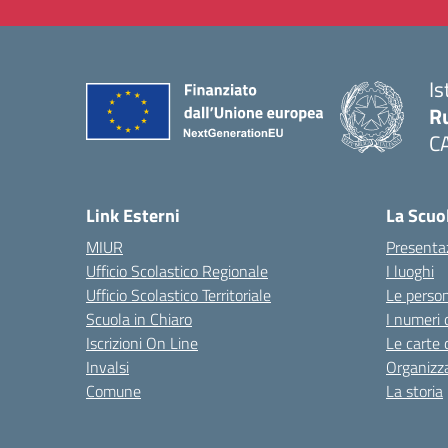
Is
Ru
C
— 
Link Esterni
La Scuo
MIUR
Presenta
Ufficio Scolastico Regionale
I luoghi
Ufficio Scolastico Territoriale
Le perso
Scuola in Chiaro
I numeri 
Iscrizioni On Line
Le carte 
Invalsi
Organizz
Comune
La storia